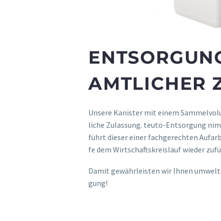
ENTSORGUNG
AMTLICHER 
Unsere Kanis­ter mit einem Sam­mel­vol
liche Zulas­sung. teuto-Ent­sor­gung nim
führt dieser einer fach­gerech­ten Auf­ar
fe dem Wirtschafts­kreis­lauf wieder zu
Damit gewährleis­ten wir Ihnen umwelt­g
gung!