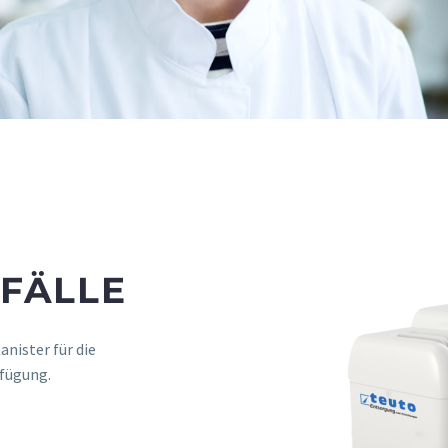
BFÄLLE
nis­ter für die
rfügung.