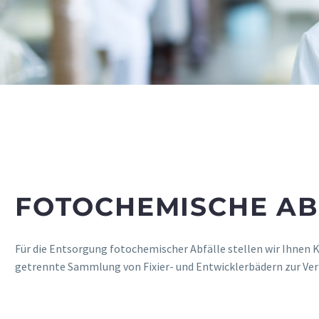
FOTO­CHEMISCHE A
Für die Ent­sor­gung fotoc­hemischer Abfälle stel­len wir Ihnen Ka
getrennte Samm­lung von Fixier- und Ent­wick­lerbädern zur Ve