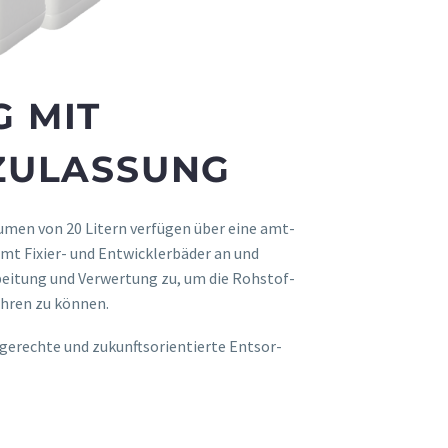
 MIT
ZULASSUNG
umen von 20 Litern verfügen über eine amt­
mt Fixier- und Ent­wick­lerbäder an und
beitung und Ver­wer­tung zu, um die Roh­stof­
führen zu können.
erechte und zukunft­sorien­tierte Ent­sor­